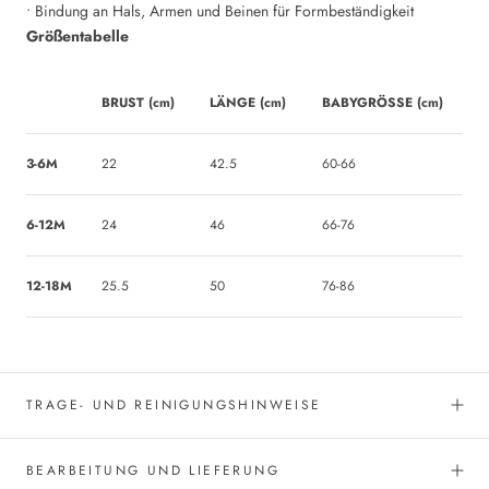
• Bindung an Hals, Armen und Beinen für Formbeständigkeit
Größentabelle
BRUST (cm)
LÄNGE (cm)
BABYGRÖSSE (cm)
3-6M
22
42.5
60-66
6-12M
24
46
66-76
12-18M
25.5
50
76-86
TRAGE- UND REINIGUNGSHINWEISE
BEARBEITUNG UND LIEFERUNG